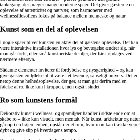
tankegang, der præger mange moderne spaer. Det giver gæsterne en
oplevelse af autenticitet og nærvær, som harmonerer med
wellnessfilosofiens fokus på balance mellem menneske og natur.
Kunst som en del af oplevelsen
I nogle spaer bliver kunsten en aktiv del af gæstens oplevelse. Det kan
være interaktive installationer, hvor lys og bevægelse ændrer sig, når
man går forbi, eller små kunstneriske detaljer, der først opdages ved
nærmere eftersyn.
Sådanne elementer inviterer til fordybelse og nysgerrighed – og kan
give gæsten en følelse af at være i et levende, sanseligt univers. Det er
netop denne helhedsoplevelse, der gør, at man går derfra med en
følelse af ro, ikke kun i kroppen, men også i sindet.
Ro som kunstens formål
Dekorativ kunst i wellness- og spamiljøer handler i sidste ende om at
skabe ro – ikke kun visuelt, men mentalt. Når kunst, arkitektur og natur
går op i en højere enhed, opstår der et rum, hvor man kan trække vejret
dybt og give slip på hverdagens tempo.