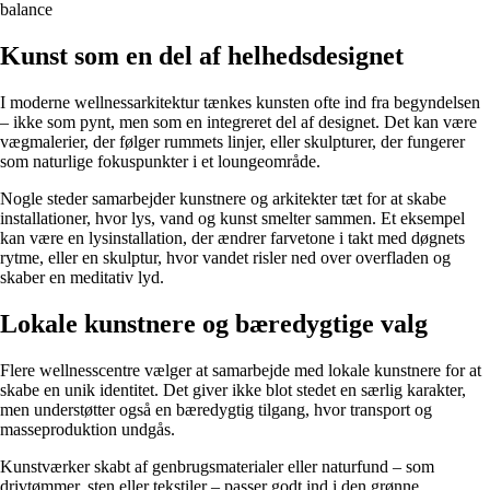
balance
Kunst som en del af helhedsdesignet
I moderne wellnessarkitektur tænkes kunsten ofte ind fra begyndelsen
– ikke som pynt, men som en integreret del af designet. Det kan være
vægmalerier, der følger rummets linjer, eller skulpturer, der fungerer
som naturlige fokuspunkter i et loungeområde.
Nogle steder samarbejder kunstnere og arkitekter tæt for at skabe
installationer, hvor lys, vand og kunst smelter sammen. Et eksempel
kan være en lysinstallation, der ændrer farvetone i takt med døgnets
rytme, eller en skulptur, hvor vandet risler ned over overfladen og
skaber en meditativ lyd.
Lokale kunstnere og bæredygtige valg
Flere wellnesscentre vælger at samarbejde med lokale kunstnere for at
skabe en unik identitet. Det giver ikke blot stedet en særlig karakter,
men understøtter også en bæredygtig tilgang, hvor transport og
masseproduktion undgås.
Kunstværker skabt af genbrugsmaterialer eller naturfund – som
drivtømmer, sten eller tekstiler – passer godt ind i den grønne