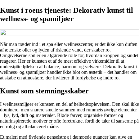
Kunst i roens tjeneste: Dekorativ kunst til
wellness- og spamiljøer
Når man træder ind i et spa eller wellnesscenter, er det ikke kun duften
af æteriske olier og lyden af rislende vand, der skaber ro.
Omgivelserne spiller en afgørende rolle for, hvordan kroppen og sindet
reagerer. Her er kunsten et af de mest effektive virkemidler til at
understøtte følelsen af balance, harmoni og velvære. Dekorativ kunst i
wellness- og spamiljøer handler ikke blot om æstetik – det handler om
at skabe en atmosfære, der inviterer til fordybelse og indre ro.
Kunst som stemningsskaber
I wellnessmiljøer er kunsten en del af helhedsoplevelsen. Den skal ikke
dominere, men snarere smelte sammen med rummets øvrige elementer
– lys, lyd, duft og materialer. Bløde farver, organiske former og
naturinspirerede motiver er ofte foretrukne, fordi de taler til sanserne på
en rolig og afbalanceret måde.
Et maleri med flydende penselstrøg i dæmpede nuancer kan give en