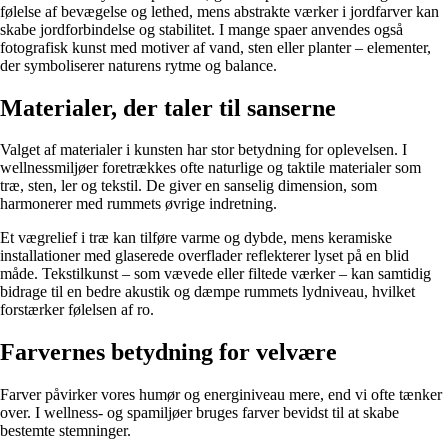
følelse af bevægelse og lethed, mens abstrakte værker i jordfarver kan
skabe jordforbindelse og stabilitet. I mange spaer anvendes også
fotografisk kunst med motiver af vand, sten eller planter – elementer,
der symboliserer naturens rytme og balance.
Materialer, der taler til sanserne
Valget af materialer i kunsten har stor betydning for oplevelsen. I
wellnessmiljøer foretrækkes ofte naturlige og taktile materialer som
træ, sten, ler og tekstil. De giver en sanselig dimension, som
harmonerer med rummets øvrige indretning.
Et vægrelief i træ kan tilføre varme og dybde, mens keramiske
installationer med glaserede overflader reflekterer lyset på en blid
måde. Tekstilkunst – som vævede eller filtede værker – kan samtidig
bidrage til en bedre akustik og dæmpe rummets lydniveau, hvilket
forstærker følelsen af ro.
Farvernes betydning for velvære
Farver påvirker vores humør og energiniveau mere, end vi ofte tænker
over. I wellness- og spamiljøer bruges farver bevidst til at skabe
bestemte stemninger.