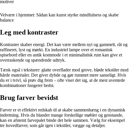
motiver
Velvære i hjemmet: Sådan kan kunst styrke mindfulness og skabe
balance
Leg med kontraster
Kontraster skaber energi. Det kan være mellem nyt og gammelt, råt og
raffineret, lyst og mørkt. En industriel lampe over et romantisk
spisebord eller en antik kommode i et minimalistisk rum kan give et
overraskende og spændende udtryk.
Tænk også i teksturer: glatte overflader mod grove, bløde tekstiler mod
hårde materialer. Det giver dybde og gør rummet mere sanseligt. Hvis
du er i tvivl, så prøv dig frem – ofte viser det sig, at de mest uventede
kombinationer fungerer bedst.
Brug farver bevidst
Farver er et effektivt redskab til at skabe sammenhæng i en dynamisk
indretning. Hvis du blander mange forskellige møbler og genstande,
kan en afstemt farvepalet binde det hele sammen. Vælg for eksempel
tre hovedfarver, som går igen i tekstiler, vægge og detaljer.