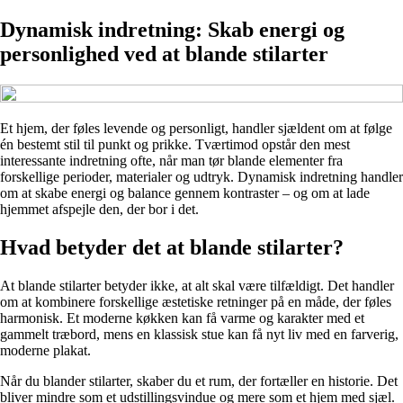
Dynamisk indretning: Skab energi og
personlighed ved at blande stilarter
Et hjem, der føles levende og personligt, handler sjældent om at følge
én bestemt stil til punkt og prikke. Tværtimod opstår den mest
interessante indretning ofte, når man tør blande elementer fra
forskellige perioder, materialer og udtryk. Dynamisk indretning handler
om at skabe energi og balance gennem kontraster – og om at lade
hjemmet afspejle den, der bor i det.
Hvad betyder det at blande stilarter?
At blande stilarter betyder ikke, at alt skal være tilfældigt. Det handler
om at kombinere forskellige æstetiske retninger på en måde, der føles
harmonisk. Et moderne køkken kan få varme og karakter med et
gammelt træbord, mens en klassisk stue kan få nyt liv med en farverig,
moderne plakat.
Når du blander stilarter, skaber du et rum, der fortæller en historie. Det
bliver mindre som et udstillingsvindue og mere som et hjem med sjæl.