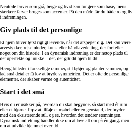
Neutrale farver som grå, beige og hvid kan fungere som base, mens
stærkere farver bruges som accenter. På den måde får du både ro og liv
i indretningen.
Giv plads til det personlige
Et hjem bliver først rigtigt levende, når det afspejler dig. Det kan være
arvestykker, rejseminder, kunst eller håndlavede ting, der fortæller
noget om din historie. I en dynamisk indretning er der netop plads til
det uperfekte og unikke – det, der gør dit hjem til dit.
Hæng billeder i forskellige rammer, stil bøger og planter sammen, og
lad små detaljer få lov at bryde symmetrien. Det er ofte de personlige
elementer, der skaber varme og autenticitet.
Start i det små
Hvis du er usikker på, hvordan du skal begynde, så start med ét rum
eller et hjørne. Prøv at tilføje et møbel eller en genstand, der bryder
med den eksisterende stil, og se, hvordan det ændrer stemningen.
Dynamisk indretning handler ikke om at lave alt om på én gang, men
om at udvikle hjemmet over tid.