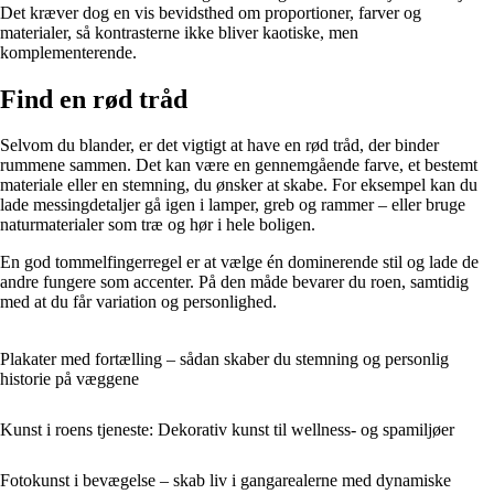
Det kræver dog en vis bevidsthed om proportioner, farver og
materialer, så kontrasterne ikke bliver kaotiske, men
komplementerende.
Find en rød tråd
Selvom du blander, er det vigtigt at have en rød tråd, der binder
rummene sammen. Det kan være en gennemgående farve, et bestemt
materiale eller en stemning, du ønsker at skabe. For eksempel kan du
lade messingdetaljer gå igen i lamper, greb og rammer – eller bruge
naturmaterialer som træ og hør i hele boligen.
En god tommelfingerregel er at vælge én dominerende stil og lade de
andre fungere som accenter. På den måde bevarer du roen, samtidig
med at du får variation og personlighed.
Plakater med fortælling – sådan skaber du stemning og personlig
historie på væggene
Kunst i roens tjeneste: Dekorativ kunst til wellness- og spamiljøer
Fotokunst i bevægelse – skab liv i gangarealerne med dynamiske