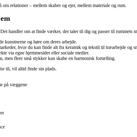
 om relationer – mellem skaber og ejer, mellem materiale og rum.
hjem
 Det handler om at finde værker, der taler til dig og passer til rummets 
e kunstnerne og høre om deres arbejde.
rkeder, hvor du kan finde alt fra keramik og tekstil til træarbejde og 
kte via egne hjemmesider eller sociale medier.
m, men flere små stykker kan skabe en harmonisk fortælling.
 til, vil altid finde sin plads.
rie på væggene
er
nce