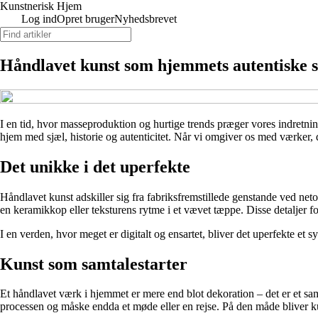
Kunstnerisk Hjem
Log ind
Opret bruger
Nyhedsbrevet
Håndlavet kunst som hjemmets autentiske s
I en tid, hvor masseproduktion og hurtige trends præger vores indretni
hjem med sjæl, historie og autenticitet. Når vi omgiver os med værker, 
Det unikke i det uperfekte
Håndlavet kunst adskiller sig fra fabriksfremstillede genstande ved net
en keramikkop eller teksturens rytme i et vævet tæppe. Disse detaljer f
I en verden, hvor meget er digitalt og ensartet, bliver det uperfekte et 
Kunst som samtalestarter
Et håndlavet værk i hjemmet er mere end blot dekoration – det er et sam
processen og måske endda et møde eller en rejse. På den måde bliver ku