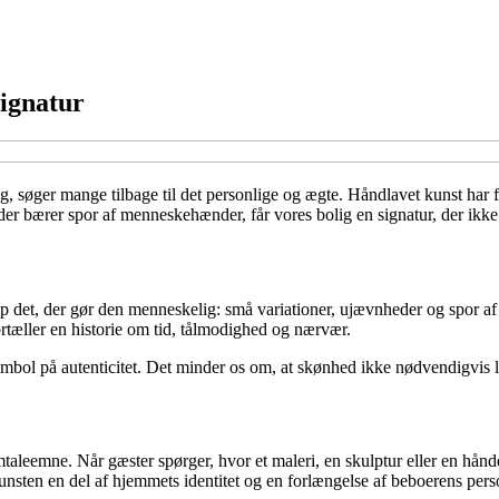
ignatur
ng, søger mange tilbage til det personlige og ægte. Håndlavet kunst har
der bærer spor af menneskehænder, får vores bolig en signatur, der ikke
op det, der gør den menneskelig: små variationer, ujævnheder og spor af
ortæller en historie om tid, tålmodighed og nærvær.
symbol på autenticitet. Det minder os om, at skønhed ikke nødvendigvis lig
taleemne. Når gæster spørger, hvor et maleri, en skulptur eller en hånd
nsten en del af hjemmets identitet og en forlængelse af beboerens pers