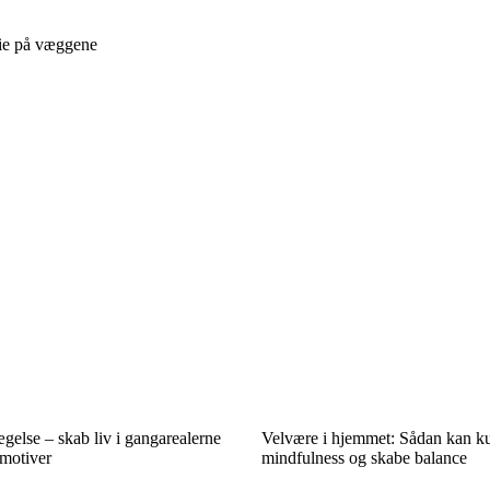
rie på væggene
gelse – skab liv i gangarealerne
Velvære i hjemmet: Sådan kan ku
motiver
mindfulness og skabe balance