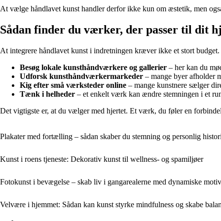
At vælge håndlavet kunst handler derfor ikke kun om æstetik, men også
Sådan finder du værker, der passer til dit 
At integrere håndlavet kunst i indretningen kræver ikke et stort budget.
Besøg lokale kunsthåndværkere og gallerier
– her kan du mød
Udforsk kunsthåndværkermarkeder
– mange byer afholder ma
Kig efter små værksteder online
– mange kunstnere sælger dire
Tænk i helheder
– et enkelt værk kan ændre stemningen i et ru
Det vigtigste er, at du vælger med hjertet. Et værk, du føler en forbindelse
Plakater med fortælling – sådan skaber du stemning og personlig histo
Kunst i roens tjeneste: Dekorativ kunst til wellness- og spamiljøer
Fotokunst i bevægelse – skab liv i gangarealerne med dynamiske motiv
Velvære i hjemmet: Sådan kan kunst styrke mindfulness og skabe bala