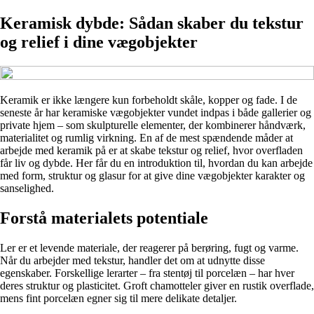
Keramisk dybde: Sådan skaber du tekstur
og relief i dine vægobjekter
Keramik er ikke længere kun forbeholdt skåle, kopper og fade. I de
seneste år har keramiske vægobjekter vundet indpas i både gallerier og
private hjem – som skulpturelle elementer, der kombinerer håndværk,
materialitet og rumlig virkning. En af de mest spændende måder at
arbejde med keramik på er at skabe tekstur og relief, hvor overfladen
får liv og dybde. Her får du en introduktion til, hvordan du kan arbejde
med form, struktur og glasur for at give dine vægobjekter karakter og
sanselighed.
Forstå materialets potentiale
Ler er et levende materiale, der reagerer på berøring, fugt og varme.
Når du arbejder med tekstur, handler det om at udnytte disse
egenskaber. Forskellige lerarter – fra stentøj til porcelæn – har hver
deres struktur og plasticitet. Groft chamotteler giver en rustik overflade,
mens fint porcelæn egner sig til mere delikate detaljer.