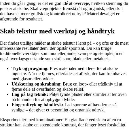
Inden du går i gang, er det en god idé at overveje, hvilken stemning du
ønsker at skabe. Skal vægobjektet fremstå råt og organisk, eller skal
det have et mere grafisk og kontrolleret udtryk? Materialevalget er
afgørende for resultatet.
Skab tekstur med værktøj og håndtryk
Der findes utallige måder at skabe tekstur i leret på – og ofte er de mest
interessante resultater dem, der opstår spontant. Du kan bruge
traditionelle værktøjer som modellerpinde, svampe og stempler, men
også hverdagsgenstande som stof, snor, blade eller metalnet.
Tryk og prægning:
Pres materialer ned i leret for at skabe
mønstre. Når de fjernes, efterlades et aftryk, der kan fremhæves
med glasur eller oxider.
Udskæring og skrabning:
Brug en loop- eller trådkniv til at
fjerne dele af overfladen og skabe relief.
Lag-på-lag-teknik:
Påfør tynde plader eller strimler af ler oven
på hinanden for at opbygge dybde.
Fingeraftryk og håndtryk:
Lad sporene af hænderne stå
synlige – det giver et personligt og organisk udtryk.
Eksperimentér med kombinationer. En glat flade ved siden af en ru
struktur kan skabe en spændende kontrast, der fanger lyset forskelligt.