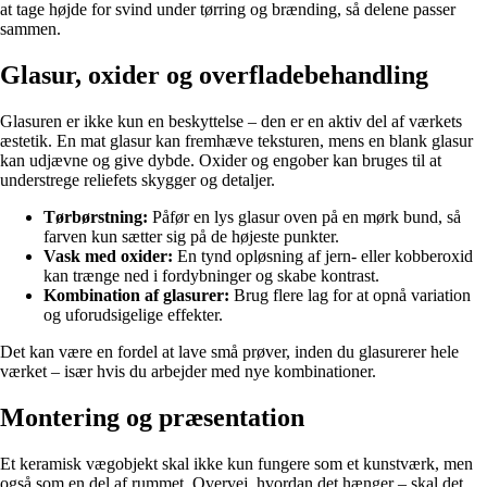
at tage højde for svind under tørring og brænding, så delene passer
sammen.
Glasur, oxider og overfladebehandling
Glasuren er ikke kun en beskyttelse – den er en aktiv del af værkets
æstetik. En mat glasur kan fremhæve teksturen, mens en blank glasur
kan udjævne og give dybde. Oxider og engober kan bruges til at
understrege reliefets skygger og detaljer.
Tørbørstning:
Påfør en lys glasur oven på en mørk bund, så
farven kun sætter sig på de højeste punkter.
Vask med oxider:
En tynd opløsning af jern- eller kobberoxid
kan trænge ned i fordybninger og skabe kontrast.
Kombination af glasurer:
Brug flere lag for at opnå variation
og uforudsigelige effekter.
Det kan være en fordel at lave små prøver, inden du glasurerer hele
værket – især hvis du arbejder med nye kombinationer.
Montering og præsentation
Et keramisk vægobjekt skal ikke kun fungere som et kunstværk, men
også som en del af rummet. Overvej, hvordan det hænger – skal det