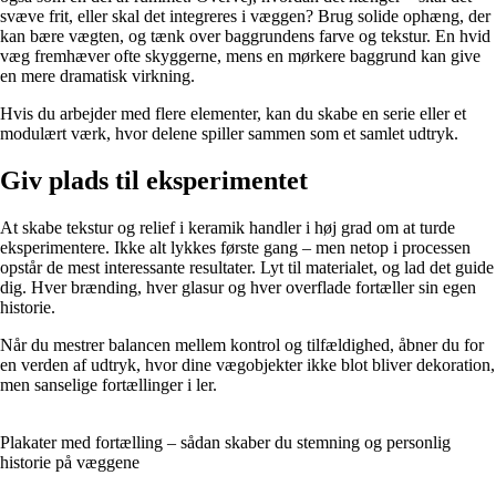
svæve frit, eller skal det integreres i væggen? Brug solide ophæng, der
kan bære vægten, og tænk over baggrundens farve og tekstur. En hvid
væg fremhæver ofte skyggerne, mens en mørkere baggrund kan give
en mere dramatisk virkning.
Hvis du arbejder med flere elementer, kan du skabe en serie eller et
modulært værk, hvor delene spiller sammen som et samlet udtryk.
Giv plads til eksperimentet
At skabe tekstur og relief i keramik handler i høj grad om at turde
eksperimentere. Ikke alt lykkes første gang – men netop i processen
opstår de mest interessante resultater. Lyt til materialet, og lad det guide
dig. Hver brænding, hver glasur og hver overflade fortæller sin egen
historie.
Når du mestrer balancen mellem kontrol og tilfældighed, åbner du for
en verden af udtryk, hvor dine vægobjekter ikke blot bliver dekoration,
men sanselige fortællinger i ler.
Plakater med fortælling – sådan skaber du stemning og personlig
historie på væggene