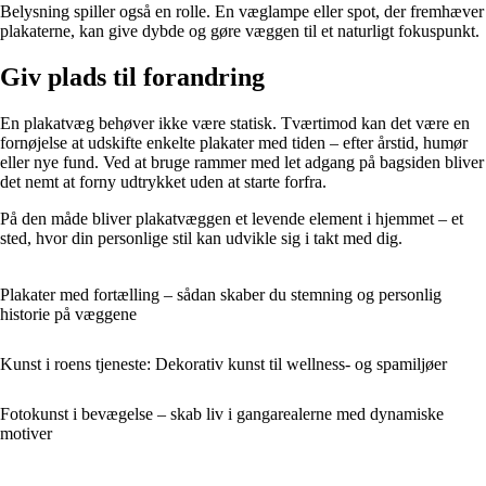
Belysning spiller også en rolle. En væglampe eller spot, der fremhæver
plakaterne, kan give dybde og gøre væggen til et naturligt fokuspunkt.
Giv plads til forandring
En plakatvæg behøver ikke være statisk. Tværtimod kan det være en
fornøjelse at udskifte enkelte plakater med tiden – efter årstid, humør
eller nye fund. Ved at bruge rammer med let adgang på bagsiden bliver
det nemt at forny udtrykket uden at starte forfra.
På den måde bliver plakatvæggen et levende element i hjemmet – et
sted, hvor din personlige stil kan udvikle sig i takt med dig.
Plakater med fortælling – sådan skaber du stemning og personlig
historie på væggene
Kunst i roens tjeneste: Dekorativ kunst til wellness- og spamiljøer
Fotokunst i bevægelse – skab liv i gangarealerne med dynamiske
motiver