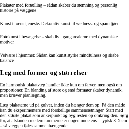
Plakater med fortælling – sådan skaber du stemning og personlig
historie på væggene
Kunst i roens tjeneste: Dekorativ kunst til wellness- og spamiljøer
Fotokunst i bevægelse – skab liv i gangarealerne med dynamiske
motiver
Velvære i hjemmet: Sådan kan kunst styrke mindfulness og skabe
balance
Leg med former og størrelser
En harmonisk plakatvæg handler ikke kun om farver, men også om
proportioner. En blanding af store og små formater skaber dynamik,
men kræver planlægning.
Læg plakaterne ud på gulvet, inden du hænger dem op. På den måde
kan du eksperimentere med forskellige sammensætninger. Start med
den største plakat som ankerpunkt og byg resten op omkring den. Sørg
for, at afstanden mellem rammerne er nogenlunde ens – typisk 3–5 cm
– så væggen føles sammenhængende.