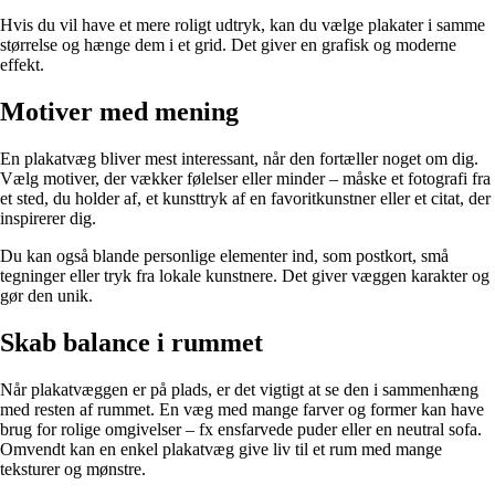
Hvis du vil have et mere roligt udtryk, kan du vælge plakater i samme
størrelse og hænge dem i et grid. Det giver en grafisk og moderne
effekt.
Motiver med mening
En plakatvæg bliver mest interessant, når den fortæller noget om dig.
Vælg motiver, der vækker følelser eller minder – måske et fotografi fra
et sted, du holder af, et kunsttryk af en favoritkunstner eller et citat, der
inspirerer dig.
Du kan også blande personlige elementer ind, som postkort, små
tegninger eller tryk fra lokale kunstnere. Det giver væggen karakter og
gør den unik.
Skab balance i rummet
Når plakatvæggen er på plads, er det vigtigt at se den i sammenhæng
med resten af rummet. En væg med mange farver og former kan have
brug for rolige omgivelser – fx ensfarvede puder eller en neutral sofa.
Omvendt kan en enkel plakatvæg give liv til et rum med mange
teksturer og mønstre.