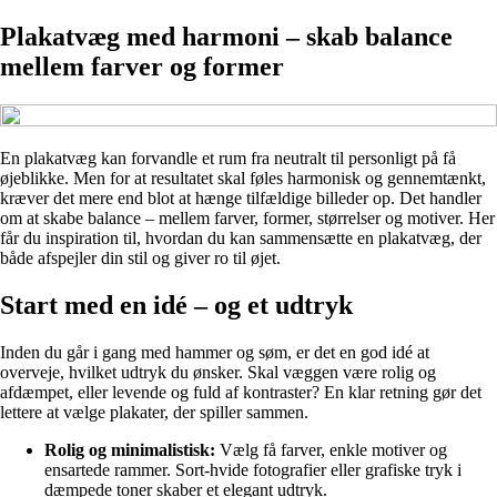
Plakatvæg med harmoni – skab balance
mellem farver og former
En plakatvæg kan forvandle et rum fra neutralt til personligt på få
øjeblikke. Men for at resultatet skal føles harmonisk og gennemtænkt,
kræver det mere end blot at hænge tilfældige billeder op. Det handler
om at skabe balance – mellem farver, former, størrelser og motiver. Her
får du inspiration til, hvordan du kan sammensætte en plakatvæg, der
både afspejler din stil og giver ro til øjet.
Start med en idé – og et udtryk
Inden du går i gang med hammer og søm, er det en god idé at
overveje, hvilket udtryk du ønsker. Skal væggen være rolig og
afdæmpet, eller levende og fuld af kontraster? En klar retning gør det
lettere at vælge plakater, der spiller sammen.
Rolig og minimalistisk:
Vælg få farver, enkle motiver og
ensartede rammer. Sort-hvide fotografier eller grafiske tryk i
dæmpede toner skaber et elegant udtryk.