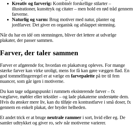
Kreativ og farverig:
Kombinér forskellige stilarter –
illustrationer, kunsttryk og citater – men hold en rød tråd gennem
farverne.
Naturlig og varm:
Brug motiver med natur, planter og
jordfarver. Det giver en organisk og afslappet stemning.
Når du har en idé om stemningen, bliver det lettere at udvælge
plakater, der passer sammen.
Farver, der taler sammen
Farver er afgørende for, hvordan en plakatvæg opleves. For mange
stærke farver kan virke uroligt, mens for få kan gøre væggen flad. En
god tommelfingerregel er at vælge en
farvepalette
på tre til fem
nuancer, som går igen i motiverne.
Du kan tage udgangspunkt i rummets eksisterende farver – fx
vægfarve, møbler eller tekstiler – og lade plakaterne understøtte dem.
Hvis du ønsker mere liv, kan du tilføje en kontrastfarve i små doser, fx
gennem en enkelt plakat, der bryder helheden.
Et andet trick er at bruge
neutrale rammer
i sort, hvid eller eg. De
samler udtrykket og giver ro, selv når motiverne varierer.